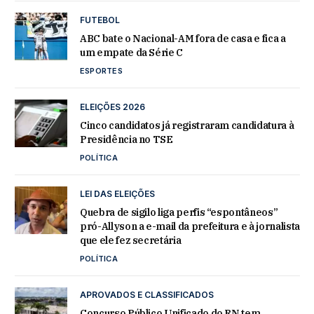
FUTEBOL
ABC bate o Nacional-AM fora de casa e fica a
um empate da Série C
ESPORTES
ELEIÇÕES 2026
Cinco candidatos já registraram candidatura à
Presidência no TSE
POLÍTICA
LEI DAS ELEIÇÕES
Quebra de sigilo liga perfis “espontâneos”
pró-Allyson a e-mail da prefeitura e à jornalista
que ele fez secretária
POLÍTICA
APROVADOS E CLASSIFICADOS
Concurso Público Unificado do RN tem