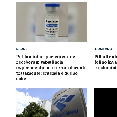
SAÚDE
INUSITADO
Polilaminina: pacientes que
Pitbull en
receberam substância
felino inv
experimental morreram durante
condomíni
tratamento; entenda o que se
sabe