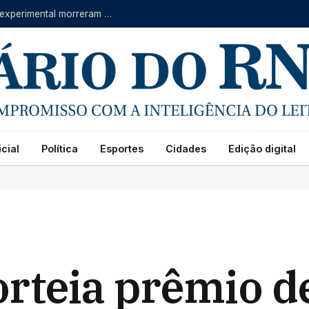
Polilaminina: pacientes que receberam substância experimental morreram durante tratamento; entenda o que se sabe
cial
Política
Esportes
Cidades
Edição digital
rteia prêmio d