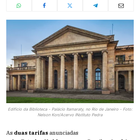
Edifício da Biblioteca - Palácio Itamaraty, no Rio de Janeiro - Foto:
Nelson Kon/Acervo INstituto Pedra
As
duas
tarifas
anunciadas