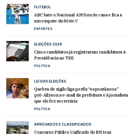
FUTEBOL
ABC bate o Nacional-AM fora de casa e fica a
um empate da Série C
ESPORTES
ELEIÇÕES 2026
Cinco candidatos já registraram candidatura à
Presidência no TSE
POLÍTICA
LEI DAS ELEIÇÕES
Quebra de sigilo liga perfis “espontâneos”
pró-Allyson a e-mail da prefeitura e à jornalista
que ele fez secretária
POLÍTICA
APROVADOS E CLASSIFICADOS
Concurso Público Unificado do RN tem