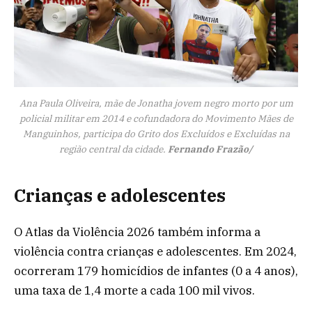
Ana Paula Oliveira, mãe de Jonatha jovem negro morto por um
policial militar em 2014 e cofundadora do Movimento Mães de
Manguinhos, participa do Grito dos Excluídos e Excluídas na
região central da cidade.
Fernando Frazão/
Crianças e adolescentes
O Atlas da Violência 2026 também informa a
violência contra crianças e adolescentes. Em 2024,
ocorreram 179 homicídios de infantes (0 a 4 anos),
uma taxa de 1,4 morte a cada 100 mil vivos.