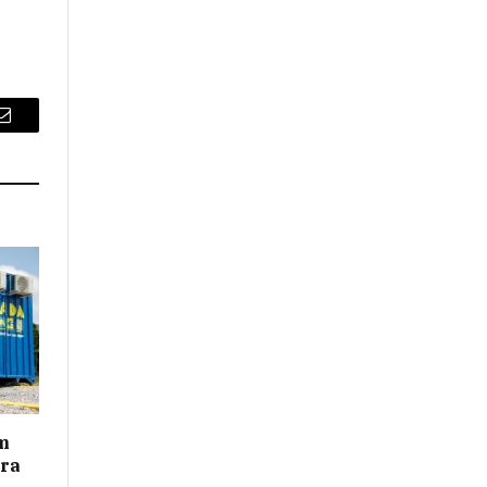
Email
m
ara