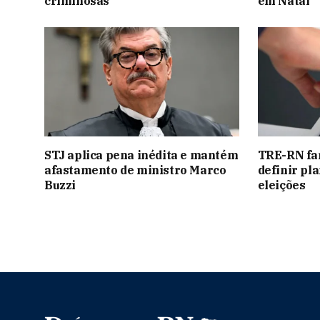
criminosas
em Natal
STJ aplica pena inédita e mantém
TRE-RN far
afastamento de ministro Marco
definir pl
Buzzi
eleições