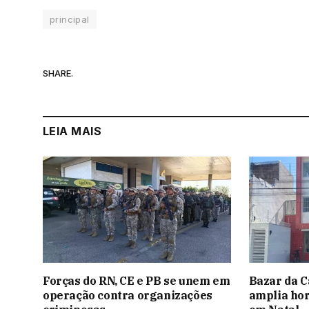
principal
SHARE.
LEIA MAIS
Forças do RN, CE e PB se unem em
Bazar da C
operação contra organizações
amplia hor