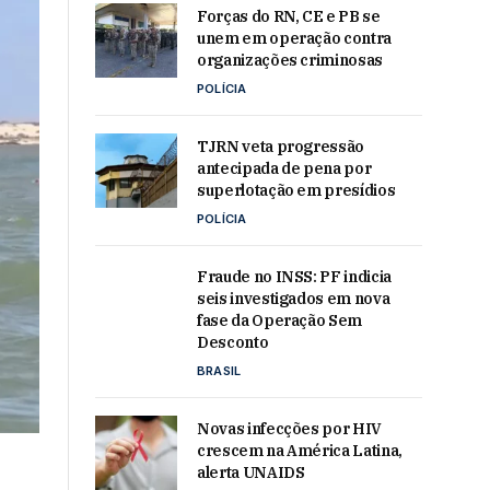
Forças do RN, CE e PB se
unem em operação contra
organizações criminosas
POLÍCIA
TJRN veta progressão
antecipada de pena por
superlotação em presídios
POLÍCIA
Fraude no INSS: PF indicia
seis investigados em nova
fase da Operação Sem
Desconto
BRASIL
Novas infecções por HIV
crescem na América Latina,
alerta UNAIDS