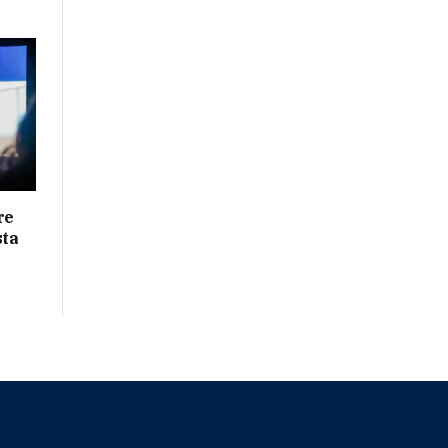
re
sta