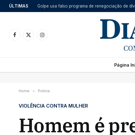
ÚLTIMAS
Golpe usa falso programa de renegociação de dívid
Facebook
X
Instagram
(Twitter)
Página Ini
Home
»
Polícia
VIOLÊNCIA CONTRA MULHER
Homem é pre