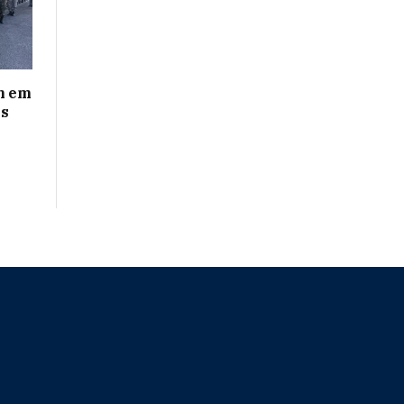
em em
es