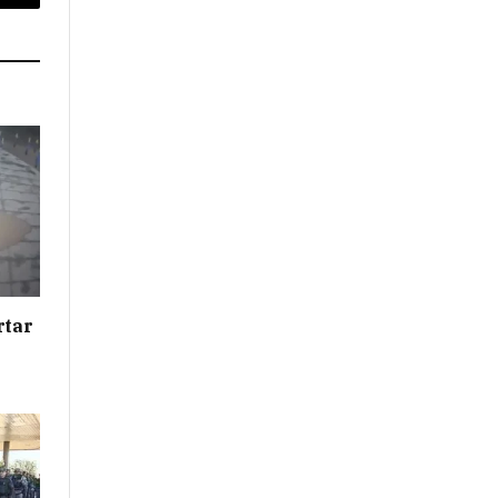
Email
rtar