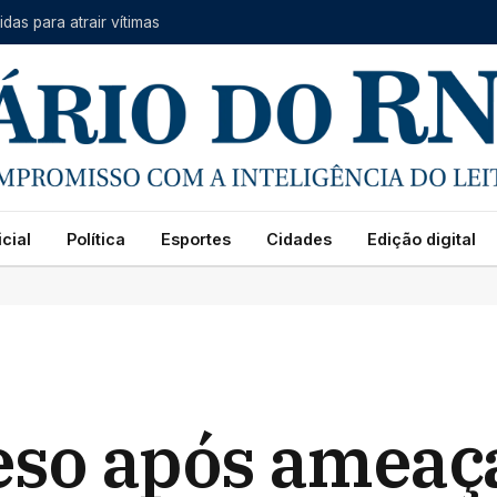
as para atrair vítimas
cial
Política
Esportes
Cidades
Edição digital
so após ameaça