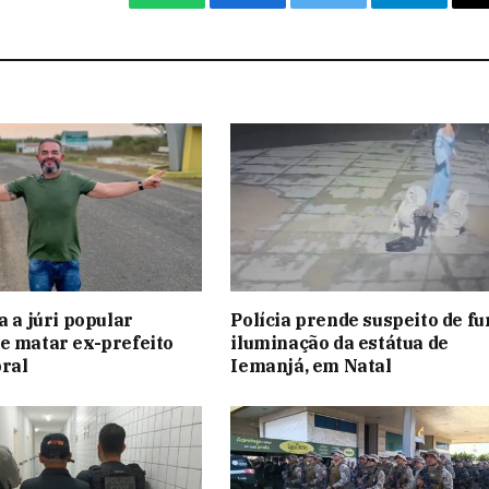
WhatsApp
Facebook
Twitter
Telegram
a a júri popular
Polícia prende suspeito de fu
e matar ex-prefeito
iluminação da estátua de
ral
Iemanjá, em Natal