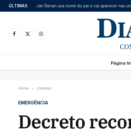
ÚLTIMAS
Jair Renan usa nome do pai e vai aparecer nas u
Facebook
X
Instagram
(Twitter)
Página Ini
Home
»
Cidades
EMERGÊNCIA
Decreto reco