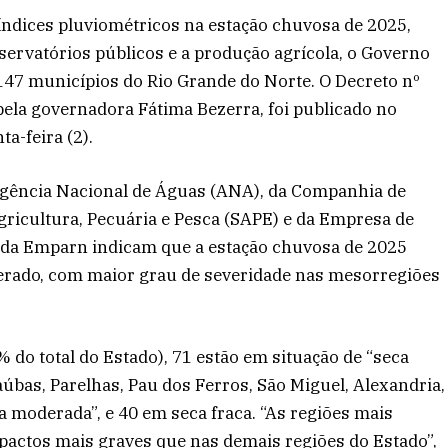
índices pluviométricos na estação chuvosa de 2025,
eservatórios públicos e a produção agrícola, o Governo
147 municípios do Rio Grande do Norte. O Decreto nº
pela governadora Fátima Bezerra, foi publicado no
a-feira (2).
Agência Nacional de Águas (ANA), da Companhia de
gricultura, Pecuária e Pesca (SAPE) e da Empresa de
 da Emparn indicam que a estação chuvosa de 2025
perado, com maior grau de severidade nas mesorregiões
 do total do Estado), 71 estão em situação de “seca
aúbas, Parelhas, Pau dos Ferros, São Miguel, Alexandria,
a moderada”, e 40 em seca fraca. “As regiões mais
mpactos mais graves que nas demais regiões do Estado”,