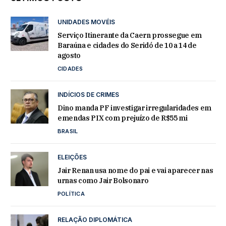
UNIDADES MOVÉIS
Serviço Itinerante da Caern prossegue em
Baraúna e cidades do Seridó de 10 a 14 de
agosto
CIDADES
INDÍCIOS DE CRIMES
Dino manda PF investigar irregularidades em
emendas PIX com prejuízo de R$55 mi
BRASIL
ELEIÇÕES
Jair Renan usa nome do pai e vai aparecer nas
urnas como Jair Bolsonaro
POLÍTICA
RELAÇÃO DIPLOMÁTICA