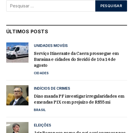
ÚLTIMOS POSTS
UNIDADES MOVÉIS
Serviço Itinerante da Caern prossegue em
Baraúna e cidades do Seridó de 10 a 14 de
agosto
CIDADES
INDÍCIOS DE CRIMES
Dino manda PF investigar irregularidades em
emendas PIX com prejuízo de R$55 mi
BRASIL
ELEIÇÕES
Jair Renan usa nome do pai e vai aparecer nas