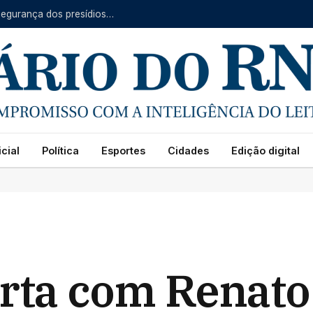
SEAP restringe acesso de sindicatos às áreas de segurança dos presídios do RN
cial
Política
Esportes
Cidades
Edição digital
erta com Renato