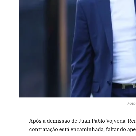
Foto
Após a demissão de Juan Pablo Vojvoda, Rena
contratação está encaminhada, faltando apen