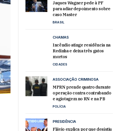
Jaques Wagner pede à PF
para adiar depoimento sobre
caso Master
BRASIL
CHAMAS
Incêndio atinge residência na
Redinha e deixa três gatos
mortos
CIDADES
ASSOCIAÇÃO CRIMINOSA
MPRN prende quatro durante
operação contra contrabando
e agiotagem no RN e na PB
POLÍCIA
PRESIDÊNCIA
Flávio explica por que desistiu