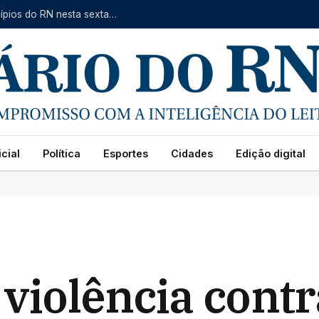
Inmet emite alerta de baixa umidade para 79 municípios do RN nesta sexta-feira (7)
cial
Política
Esportes
Cidades
Edição digital
 violência contr