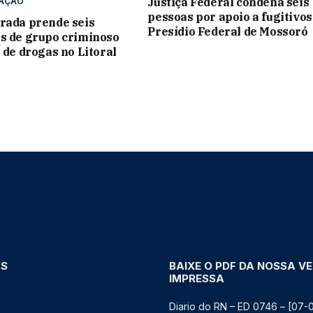
Justiça Federal condena seis
ZAÇÃO
pessoas por apoio a fugitivos
rada prende seis
Presídio Federal de Mossoró
s de grupo criminoso
o de drogas no Litoral
AS
BAIXE O PDF DA NOSSA V
IMPRESSA
Diario do RN – ED 0746 – [07-