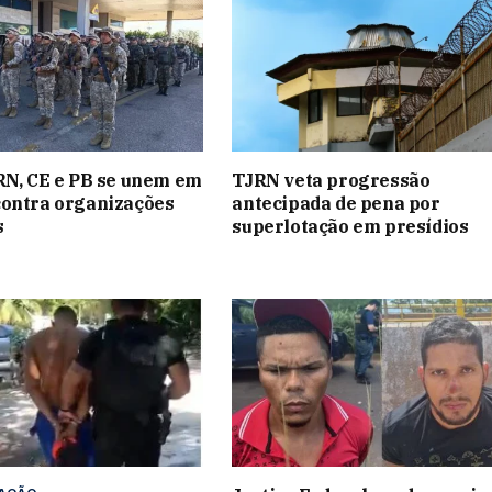
RN, CE e PB se unem em
TJRN veta progressão
contra organizações
antecipada de pena por
s
superlotação em presídios