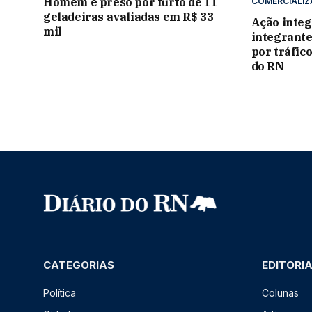
Homem é preso por furto de 11
COMERCIALI
geladeiras avaliadas em R$ 33
Ação integ
mil
integrante
por tráfic
do RN
CATEGORIAS
EDITORI
Política
Colunas