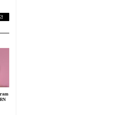
Email
aram
 RN