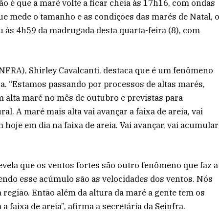
são é que a maré volte a ficar cheia às 17h16, com ondas
que mede o tamanho e as condições das marés de Natal, 
eu às 4h59 da madrugada desta quarta-feira (8), com
EINFRA), Shirley Cavalcanti, destaca que é um fenômeno
bra. “Estamos passando por processos de altas marés,
 alta maré no mês de outubro e previstas para
 A maré mais alta vai avançar a faixa de areia, vai
m hoje em dia na faixa de areia. Vai avançar, vai acumular
revela que os ventos fortes são outro fenômeno que faz a
endo esse acúmulo são as velocidades dos ventos. Nós
 região. Então além da altura da maré a gente tem os
 faixa de areia”, afirma a secretária da Seinfra.