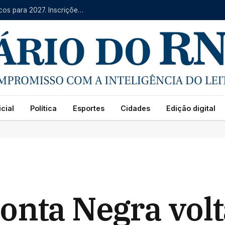
IFRN oferece mais de 4 mil vagas em cursos técnicos para 2027. Inscrições começam na segunda (10)
cial
Política
Esportes
Cidades
Edição digital
nta Negra volta