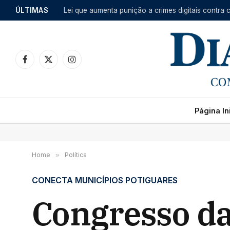
ÚLTIMAS
Lei que aumenta punição a crimes digitais contra
Facebook
X
Instagram
(Twitter)
Página Ini
Home
»
Política
CONECTA MUNICÍPIOS POTIGUARES
Congresso d