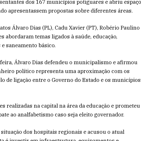
sentantes dos 167 municípios potiguares e abriu espaç
ado apresentassem propostas sobre diferentes áreas.
tos Álvaro Dias (PL), Cadu Xavier (PT), Robério Paulino
es abordaram temas ligados à saúde, educação,
s e saneamento básico.
feira, Álvaro Dias defendeu o municipalismo e afirmou
nheiro político representa uma aproximação com os
elo de ligação entre o Governo do Estado e os municípios
es realizadas na capital na área da educação e prometeu
bate ao analfabetismo caso seja eleito governador.
 situação dos hospitais regionais e acusou o atual
ta é investir em infraestrutura, equipamentos e