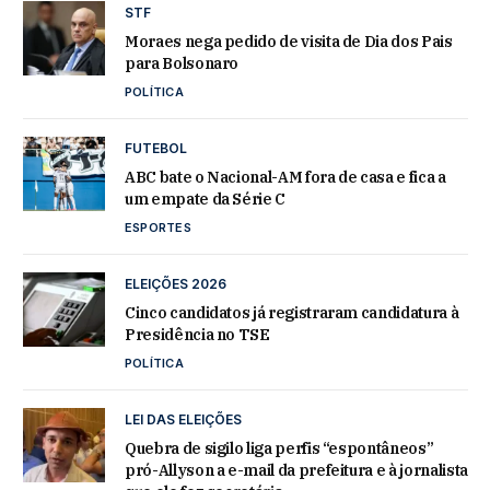
STF
Moraes nega pedido de visita de Dia dos Pais
para Bolsonaro
POLÍTICA
FUTEBOL
ABC bate o Nacional-AM fora de casa e fica a
um empate da Série C
ESPORTES
ELEIÇÕES 2026
Cinco candidatos já registraram candidatura à
Presidência no TSE
POLÍTICA
LEI DAS ELEIÇÕES
Quebra de sigilo liga perfis “espontâneos”
pró-Allyson a e-mail da prefeitura e à jornalista