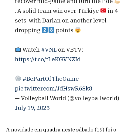
recover mid-game and turn the tide
. A solid team win over Türkiye
in 4
sets, with Darlan on another level
dropping
points
!
Watch
#VNL
on VBTV:
https://t.co/tLeKGVNZId
#BePartOfTheGame
pic.twitter.com/JdHswR6Sk8
— Volleyball World (@volleyballworld)
July 19, 2025
A novidade em quadra neste sábado (19) foi o