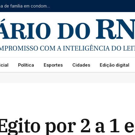
Pitbull enfrenta onça-parda após felino invadir casa de família em condomínio
cial
Política
Esportes
Cidades
Edição digital
Egito por 2 a 1 