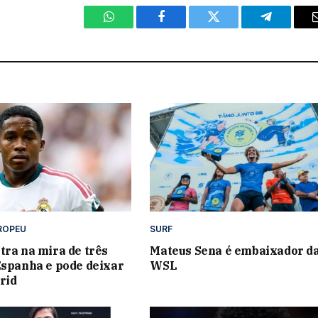
WhatsApp
Facebook
Twitter
Telegram
ROPEU
SURF
tra na mira de três
Mateus Sena é embaixador d
Espanha e pode deixar
WSL
rid