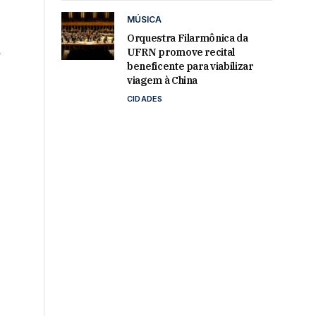
MÚSICA
Orquestra Filarmônica da
a
UFRN promove recital
beneficente para viabilizar
viagem à China
CIDADES