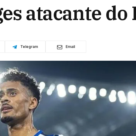
es atacante do 
Telegram
Email