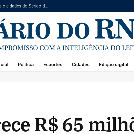
Serviço Itinerante da Caern prossegue em Baraúna e cidades do Seridó de 10 a 14 de agosto
cial
Política
Esportes
Cidades
Edição digital
rece R$ 65 milh