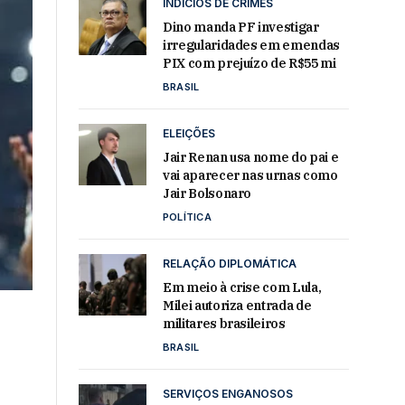
INDÍCIOS DE CRIMES
Dino manda PF investigar
irregularidades em emendas
PIX com prejuízo de R$55 mi
BRASIL
ELEIÇÕES
Jair Renan usa nome do pai e
vai aparecer nas urnas como
Jair Bolsonaro
POLÍTICA
RELAÇÃO DIPLOMÁTICA
Em meio à crise com Lula,
Milei autoriza entrada de
militares brasileiros
BRASIL
SERVIÇOS ENGANOSOS