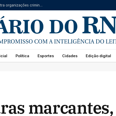
Forças do RN, CE e PB se unem em operação contra organizações criminosas
cial
Política
Esportes
Cidades
Edição digital
ras marcantes,