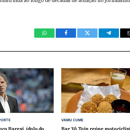
 construída ao longo de décadas de atuação no jornalism
WhatsApp
Facebook
Twitter
Telegram
PORTE
VAMU CUME
co Baresi, ídolo do
Bar Vô Toin reúne motociclis