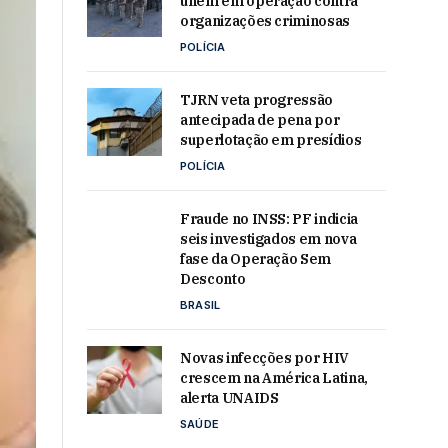
unem em operação contra
organizações criminosas
POLÍCIA
TJRN veta progressão
antecipada de pena por
superlotação em presídios
POLÍCIA
Fraude no INSS: PF indicia
seis investigados em nova
fase da Operação Sem
Desconto
BRASIL
Novas infecções por HIV
crescem na América Latina,
alerta UNAIDS
SAÚDE