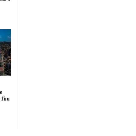
s
 fim