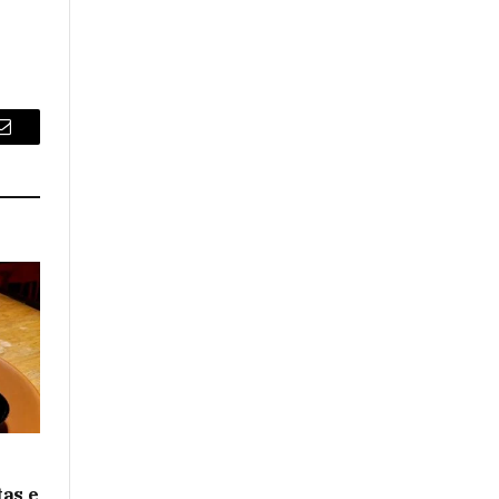
o
Email
tas e