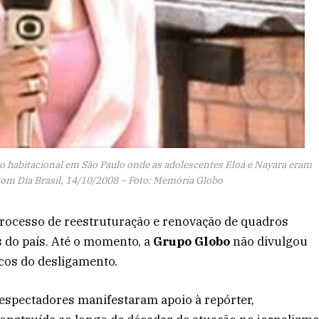
nto habitacional em São Paulo onde as adolescentes Eloá e Nayara eram
Bom Dia Brasil, 14/10/2008 – Foto: Memória Globo
processo de reestruturação e renovação de quadros
 do país. Até o momento, a
Grupo Globo
não divulgou
icos do desligamento.
elespectadores manifestaram apoio à repórter,