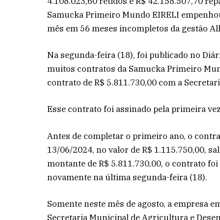
4.108.023,60 retidos e R$ 42.158.507,70 re
Samucka Primeiro Mundo EIRELI empenhou q
mês em 56 meses incompletos da gestão Ally
Na segunda-feira (18), foi publicado no Diá
muitos contratos da Samucka Primeiro Mun
contrato de R$ 5.811.730,00 com a Secretar
Esse contrato foi assinado pela primeira ve
Antes de completar o primeiro ano, o contr
13/06/2024, no valor de R$ 1.115.750,00, sal
montante de R$ 5.811.730,00, o contrato fo
novamente na última segunda-feira (18).
Somente neste mês de agosto, a empresa e
Secretaria Municipal de Agricultura e Dese