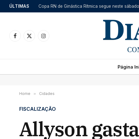
ÚLTIMAS
Facebook
X
Instagram
(Twitter)
Página Ini
Home
»
Cidades
FISCALIZAÇÃO
Allyson gast