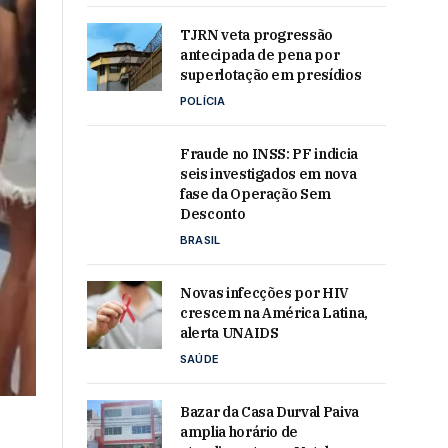
TJRN veta progressão
antecipada de pena por
superlotação em presídios
POLÍCIA
Fraude no INSS: PF indicia
seis investigados em nova
fase da Operação Sem
Desconto
BRASIL
Novas infecções por HIV
crescem na América Latina,
alerta UNAIDS
SAÚDE
Bazar da Casa Durval Paiva
amplia horário de