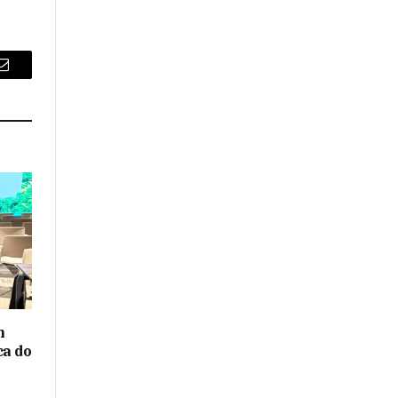
Email
m
ca do