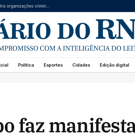
Forças do RN, CE e PB se unem em operação contra organizações criminosas
cial
Política
Esportes
Cidades
Edição digital
o faz manifest