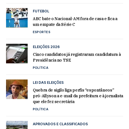
FUTEBOL
ABC bate o Nacional-AM fora de casa e fica a
um empate da Série C
ESPORTES
ELEIÇÕES 2026
Cinco candidatos já registraram candidatura à
Presidência no TSE
POLÍTICA
LEI DAS ELEIÇÕES
Quebra de sigilo liga perfis “espontâneos”
pró-Allyson a e-mail da prefeitura e à jornalista
que ele fez secretária
POLÍTICA
APROVADOS E CLASSIFICADOS