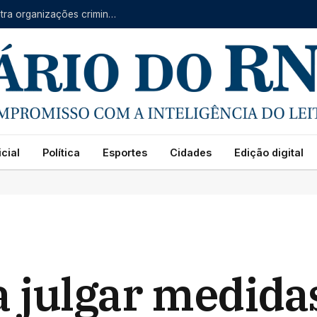
Forças do RN, CE e PB se unem em operação contra organizações criminosas
cial
Política
Esportes
Cidades
Edição digital
 julgar medida