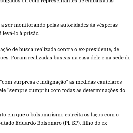
estigados ou com representantes de embaixadas
á a ser monitorando pelas autoridades às vésperas
levá-lo à prisão.
ação de busca realizada contra o ex-presidente, de
s. Foram realizadas buscas na casa dele e na sede do
 “com surpresa e indignação” as medidas cautelares
e ele “sempre cumpriu com todas as determinações do
to em que o bolsonarismo estreita os laços com o
tado Eduardo Bolsonaro (PL-SP), filho do ex-