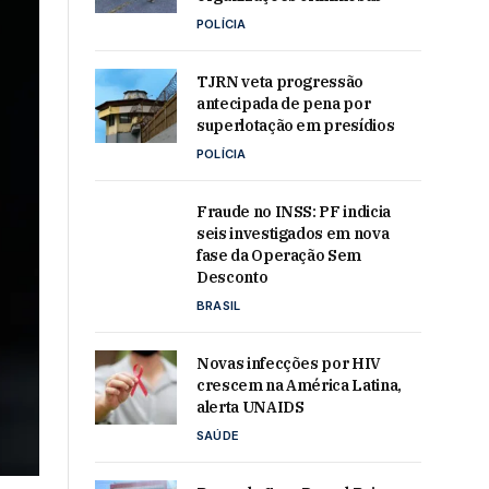
POLÍCIA
TJRN veta progressão
antecipada de pena por
superlotação em presídios
POLÍCIA
Fraude no INSS: PF indicia
seis investigados em nova
fase da Operação Sem
Desconto
BRASIL
Novas infecções por HIV
crescem na América Latina,
alerta UNAIDS
SAÚDE