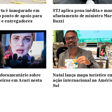
rta é inaugurado em
STJ aplica pena inédita e m
 ponto de apoio para
afastamento de ministro Ma
 e entregadores
Buzzi
 documentário sobre
Natal lança mapa turístico e
eiros em Acari nesta
ação internacional na Améri
Sul