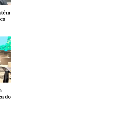
antém
rco
m
ca do