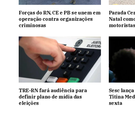
Forças do RN, CE e PB se unem em
Parada Ce
operação contra organizações
Natal como
criminosas
motoristas
TRE-RN fará audiência para
Sesc lança
definir plano de mídia das
Titina Med
eleições
sexta