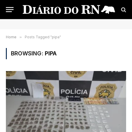
Home
»
Posts Tagged "pipa"
BROWSING:
PIPA