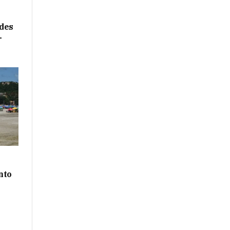
ades
-
nto