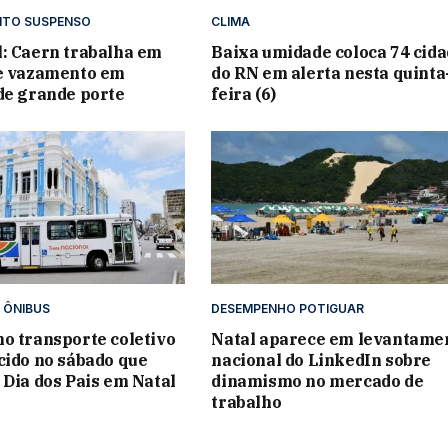
NTO SUSPENSO
CLIMA
: Caern trabalha em
Baixa umidade coloca 74 cid
de vazamento em
do RN em alerta nesta quinta
de grande porte
feira (6)
 ÔNIBUS
DESEMPENHO POTIGUAR
o transporte coletivo
Natal aparece em levantame
cido no sábado que
nacional do LinkedIn sobre
 Dia dos Pais em Natal
dinamismo no mercado de
trabalho