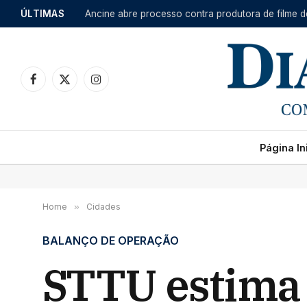
ÚLTIMAS
Ancine abre processo contra produtora de filme 
Facebook
X
Instagram
(Twitter)
Página Ini
Home
»
Cidades
BALANÇO DE OPERAÇÃO
STTU estima 