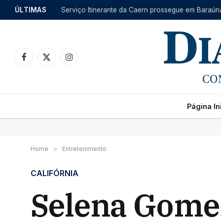
ÚLTIMAS
Facebook
X
Instagram
(Twitter)
Página Ini
Home
»
Entretenimento
CALIFÓRNIA
Selena Gomez