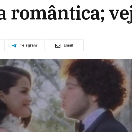
 romântica; vej
Telegram
Email