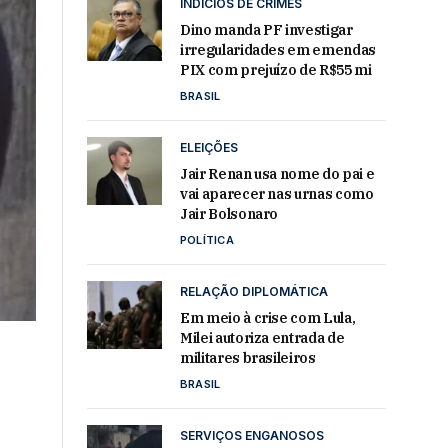
INDÍCIOS DE CRIMES
Dino manda PF investigar
irregularidades em emendas
PIX com prejuízo de R$55 mi
BRASIL
ELEIÇÕES
Jair Renan usa nome do pai e
vai aparecer nas urnas como
Jair Bolsonaro
POLÍTICA
RELAÇÃO DIPLOMÁTICA
Em meio à crise com Lula,
Milei autoriza entrada de
militares brasileiros
BRASIL
SERVIÇOS ENGANOSOS