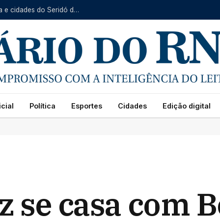
Serviço Itinerante da Caern prossegue em Baraúna e cidades do Seridó de 10 a 14 de agosto
cial
Política
Esportes
Cidades
Edição digital
 se casa com 