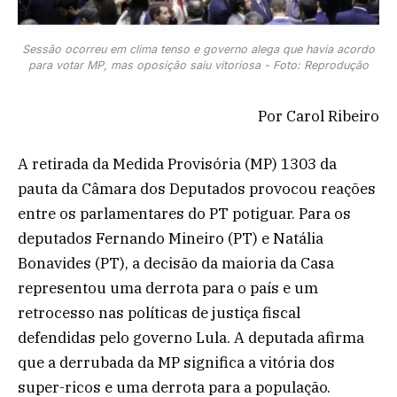
Sessão ocorreu em clima tenso e governo alega que havia acordo
para votar MP, mas oposição saiu vitoriosa - Foto: Reprodução
Por Carol Ribeiro
A retirada da Medida Provisória (MP) 1303 da
pauta da Câmara dos Deputados provocou reações
entre os parlamentares do PT potiguar. Para os
deputados Fernando Mineiro (PT) e Natália
Bonavides (PT), a decisão da maioria da Casa
representou uma derrota para o país e um
retrocesso nas políticas de justiça fiscal
defendidas pelo governo Lula. A deputada afirma
que a derrubada da MP significa a vitória dos
super-ricos e uma derrota para a população.