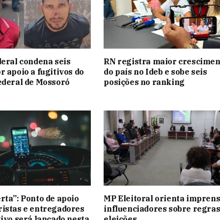
deral condena seis
RN registra maior crescimen
r apoio a fugitivos do
do país no Ideb e sobe seis
ederal de Mossoró
posições no ranking
rta”: Ponto de apoio
MP Eleitoral orienta imprens
istas e entregadores
influenciadores sobre regras
tivo será lançado nesta
eleições