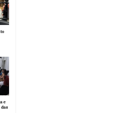
to
a e
 das