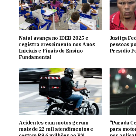
Natal avança no IDEB 2025 e
Justiça Fe
registra crescimento nos Anos
pessoas po
Iniciais e Finais do Ensino
Presídio F
Fundamental
Acidentes com motos geram
“Parada Ce
mais de 22 mil atendimentos e
para motor
custam R$ 6 milhões ao RN
por aplica