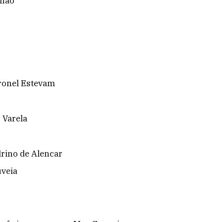
nhão
oronel Estevam
 Varela
rino de Alencar
uveia