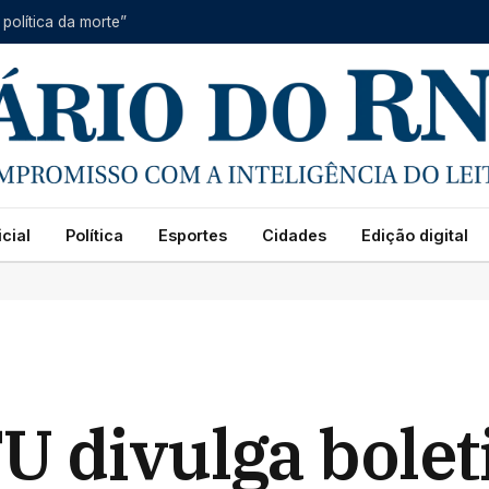
 política da morte”
cial
Política
Esportes
Cidades
Edição digital
U divulga bole