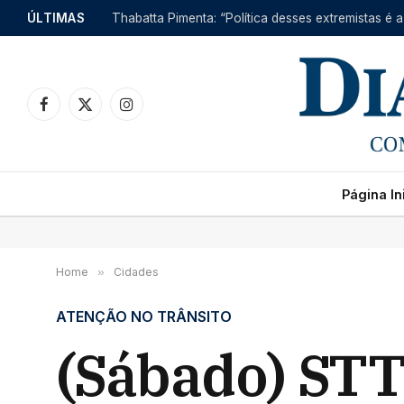
ÚLTIMAS
Thabatta Pimenta: “Política desses extremistas é a
Facebook
X
Instagram
(Twitter)
Página Ini
Home
»
Cidades
ATENÇÃO NO TRÂNSITO
(Sábado) STT