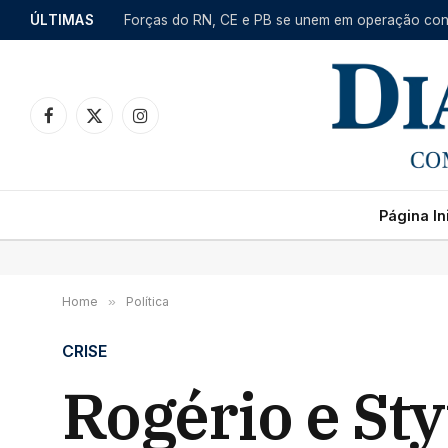
ÚLTIMAS
Facebook
X
Instagram
(Twitter)
Página Ini
Home
»
Política
CRISE
Rogério e St