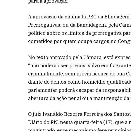
para a aprovação.
A aprovação da chamada PEC da Blindagem,
Prerrogativas, ou da Bandidagem, pela Câma
político sobre os limites da prerrogativa p
cometidos por quem ocupa cargos no Congr
No texto aprovado pela Câmara, está expre
“não poderão ser presos, salvo em flagrant
criminalmente, sem prévia licença de sua C
diante de delitos como homicídio qualificad
parlamentar poderá escapar da responsabil
abertura da ação penal ou a manutenção da 
O juiz Ivanaldo Bezerra Ferreira dos Santos,
Diário do RN, nesta quarta-feira (17), que 
magistrado, esse mecanismo fere princípio