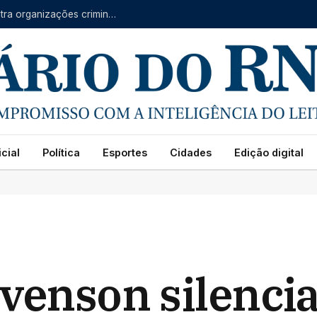
Forças do RN, CE e PB se unem em operação contra organizações criminosas
cial
Política
Esportes
Cidades
Edição digital
yvenson silenci