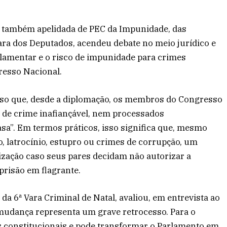
 também apelidada de PEC da Impunidade, das
ra dos Deputados, acendeu debate no meio jurídico e
arlamentar e o risco de impunidade para crimes
esso Nacional.
sso que, desde a diplomação, os membros do Congresso
e de crime inafiançável, nem processados
asa”. Em termos práticos, isso significa que, mesmo
o, latrocínio, estupro ou crimes de corrupção, um
ização caso seus pares decidam não autorizar a
prisão em flagrante.
 da 6ª Vara Criminal de Natal, avaliou, em entrevista ao
a mudança representa um grave retrocesso. Para o
s constitucionais e pode transformar o Parlamento em