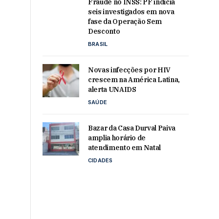
Fraude no INSS: PF indicia
seis investigados em nova
fase da Operação Sem
Desconto
BRASIL
Novas infecções por HIV
crescem na América Latina,
alerta UNAIDS
SAÚDE
Bazar da Casa Durval Paiva
amplia horário de
atendimento em Natal
CIDADES