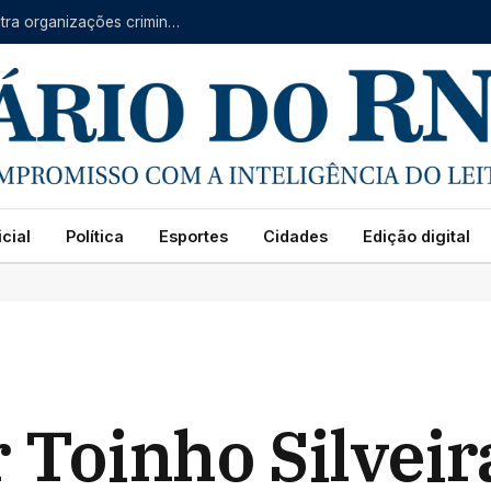
Forças do RN, CE e PB se unem em operação contra organizações criminosas
cial
Política
Esportes
Cidades
Edição digital
 Toinho Silveir