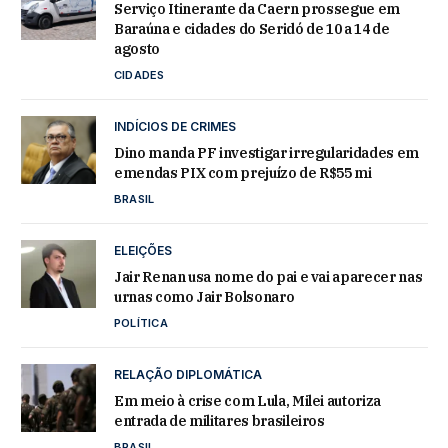
Serviço Itinerante da Caern prossegue em
Baraúna e cidades do Seridó de 10 a 14 de
agosto
CIDADES
INDÍCIOS DE CRIMES
Dino manda PF investigar irregularidades em
emendas PIX com prejuízo de R$55 mi
BRASIL
ELEIÇÕES
Jair Renan usa nome do pai e vai aparecer nas
urnas como Jair Bolsonaro
POLÍTICA
RELAÇÃO DIPLOMÁTICA
Em meio à crise com Lula, Milei autoriza
entrada de militares brasileiros
BRASIL