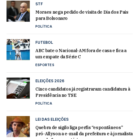
STF
Moraes nega pedido de visita de Dia dos Pais
para Bolsonaro
POLÍTICA
FUTEBOL
ABC bate o Nacional-AM fora de casa e fica a
um empate da Série C
ESPORTES
ELEIÇÕES 2026
Cinco candidatos já registraram candidatura à
Presidência no TSE
POLÍTICA
LEI DAS ELEIÇÕES
Quebra de sigilo liga perfis “espontâneos”
pró-Allyson a e-mail da prefeitura e à jornalista