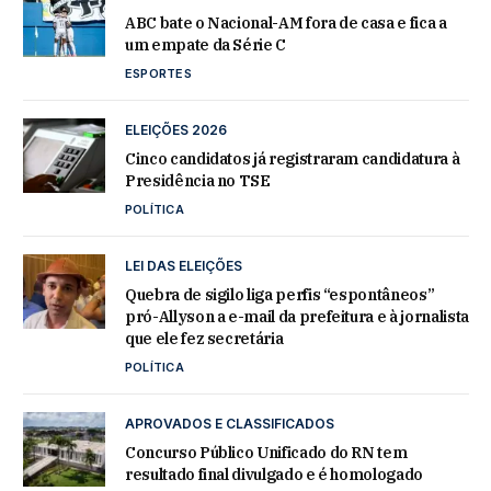
ABC bate o Nacional-AM fora de casa e fica a
um empate da Série C
ESPORTES
ELEIÇÕES 2026
Cinco candidatos já registraram candidatura à
Presidência no TSE
POLÍTICA
LEI DAS ELEIÇÕES
Quebra de sigilo liga perfis “espontâneos”
pró-Allyson a e-mail da prefeitura e à jornalista
que ele fez secretária
POLÍTICA
APROVADOS E CLASSIFICADOS
Concurso Público Unificado do RN tem
resultado final divulgado e é homologado