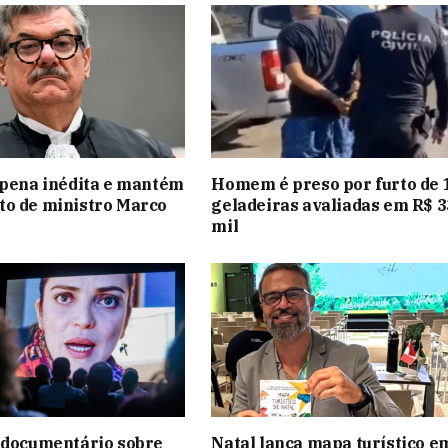
 pena inédita e mantém
Homem é preso por furto de 
to de ministro Marco
geladeiras avaliadas em R$ 3
mil
 documentário sobre
Natal lança mapa turístico e