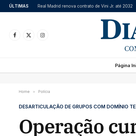
ÚLTIMAS
Real Madrid renova contrato de Vini Jr. até 2032
Facebook
X
Instagram
(Twitter)
Página Ini
Home
»
Polícia
DESARTICULAÇÃO DE GRUPOS COM DOMÍNIO TE
Operação cu