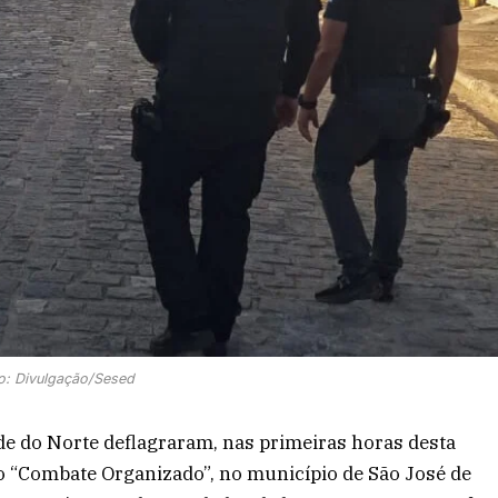
o: Divulgação/Sesed
de do Norte deflagraram, nas primeiras horas desta
ão “Combate Organizado”, no município de São José de