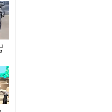
11
3
m