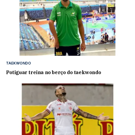
TAEKWONDO
Potiguar treina no berço do taekwondo