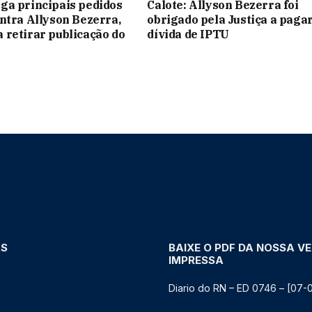
ga principais pedidos
Calote: Allyson Bezerra foi
ntra Allyson Bezerra,
obrigado pela Justiça a paga
retirar publicação do
dívida de IPTU
AS
BAIXE O PDF DA NOSSA V
IMPRESSA
Diario do RN – ED 0746 – [07-