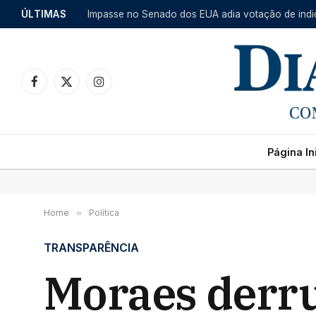
ÚLTIMAS
Facebook
X
Instagram
(Twitter)
Página Ini
Home
»
Política
TRANSPARÊNCIA
Moraes derru