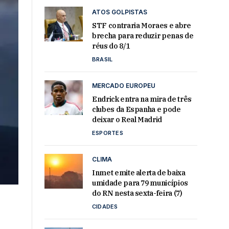
ATOS GOLPISTAS
STF contraria Moraes e abre
brecha para reduzir penas de
réus do 8/1
BRASIL
MERCADO EUROPEU
Endrick entra na mira de três
clubes da Espanha e pode
deixar o Real Madrid
ESPORTES
CLIMA
Inmet emite alerta de baixa
umidade para 79 municípios
do RN nesta sexta-feira (7)
CIDADES