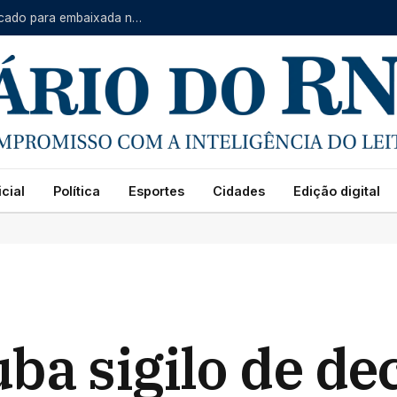
Impasse no Senado dos EUA adia votação de indicado para embaixada no Brasil
cial
Política
Esportes
Cidades
Edição digital
ba sigilo de de