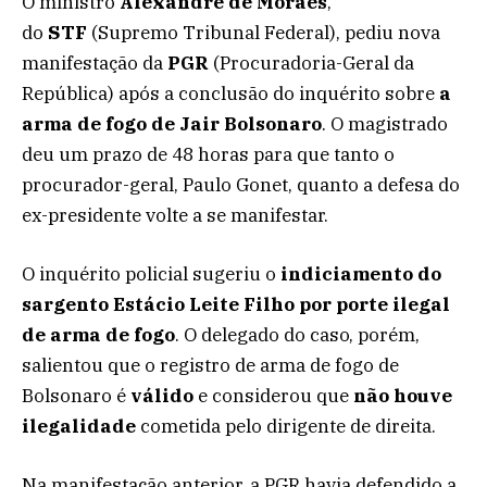
O ministro
Alexandre de Moraes
,
do
STF
(Supremo Tribunal Federal), pediu nova
manifestação da
PGR
(Procuradoria-Geral da
República) após a conclusão do inquérito sobre
a
arma de fogo de Jair Bolsonaro
. O magistrado
deu um prazo de 48 horas para que tanto o
procurador-geral, Paulo Gonet, quanto a defesa do
ex-presidente volte a se manifestar.
O inquérito policial sugeriu o
indiciamento do
sargento
Estácio Leite Filho
por porte ilegal
de arma de fogo
. O delegado do caso, porém,
salientou que o registro de arma de fogo de
Bolsonaro é
válido
e considerou que
não houve
ilegalidade
cometida pelo dirigente de direita.
Na manifestação anterior, a PGR havia defendido a