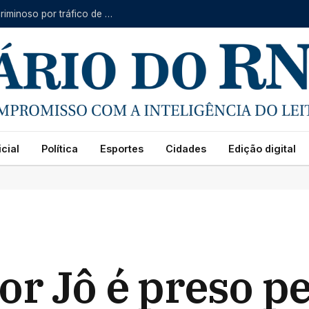
Ação integrada prende seis integrantes de grupo criminoso por tráfico de drogas no Litoral do RN
cial
Política
Esportes
Cidades
Edição digital
r Jô é preso pe