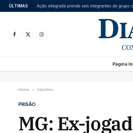
ÚLTIMAS
Facebook
X
Instagram
(Twitter)
Página Ini
Home
»
Esportes
PRISÃO
MG: Ex-jogado