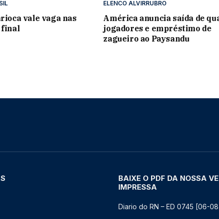
SIL
ELENCO ALVIRRUBRO
arioca vale vaga nas
América anuncia saída de qu
 final
jogadores e empréstimo de
zagueiro ao Paysandu
AS
BAIXE O PDF DA NOSSA V
IMPRESSA
Diario do RN – ED 0745 [06-08