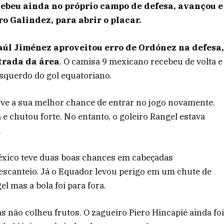
ebeu ainda no próprio campo de defesa, avançou e
ro Galindez, para abrir o placar.
aúl Jiménez aproveitou erro de Ordónez na defesa
trada da área
. O camisa 9 mexicano recebeu de volta e
esquerdo do gol equatoriano.
teve a sua melhor chance de entrar no jogo novamente.
a e chutou forte. No entanto, o goleiro Rangel estava
.
xico teve duas boas chances em cabeçadas
escanteio. Já o Equador levou perigo em um chute de
l mas a bola foi para fora.
 não colheu frutos. O zagueiro Piero Hincapié ainda fo