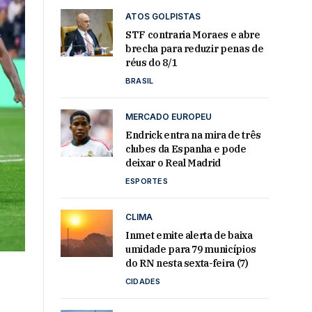
ATOS GOLPISTAS
STF contraria Moraes e abre
brecha para reduzir penas de
réus do 8/1
BRASIL
MERCADO EUROPEU
Endrick entra na mira de três
clubes da Espanha e pode
deixar o Real Madrid
ESPORTES
CLIMA
Inmet emite alerta de baixa
umidade para 79 municípios
do RN nesta sexta-feira (7)
CIDADES