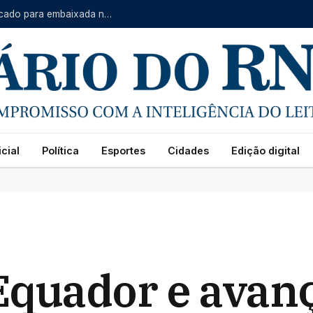
Impasse no Senado dos EUA adia votação de indicado para embaixada no Brasil
cial
Política
Esportes
Cidades
Edição digital
Equador e avanç