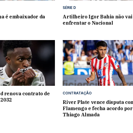
SÉRIE D
na é embaixador da
Artilheiro Igor Bahia não vai
enfrentar o Nacional
d renova contrato de
CONTRATAÇÃO
é 2032
River Plate vence disputa co
Flamengo e fecha acordo por
Thiago Almada