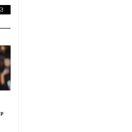
Email
mp