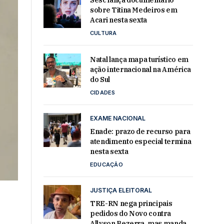
Sesc lança documentário
sobre Titina Medeiros em
Acari nesta sexta
CULTURA
Natal lança mapa turístico em
ação internacional na América
do Sul
CIDADES
EXAME NACIONAL
Enade: prazo de recurso para
atendimento especial termina
nesta sexta
EDUCAÇÃO
JUSTIÇA ELEITORAL
TRE-RN nega principais
pedidos do Novo contra
-
Allyson Bezerra, mas manda