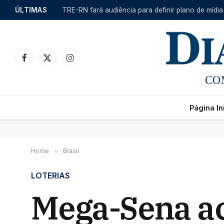
ÚLTIMAS
TRE-RN fará audiência para definir plano de mídia
Facebook
X
Instagram
(Twitter)
Página Ini
Home
»
Brasil
LOTERIAS
Mega-Sena ac