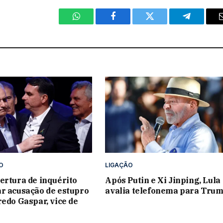
WhatsApp
Facebook
Twitter
Telegram
O
LIGAÇÃO
ertura de inquérito
Após Putin e Xi Jinping, Lula
r acusação de estupro
avalia telefonema para Tru
redo Gaspar, vice de