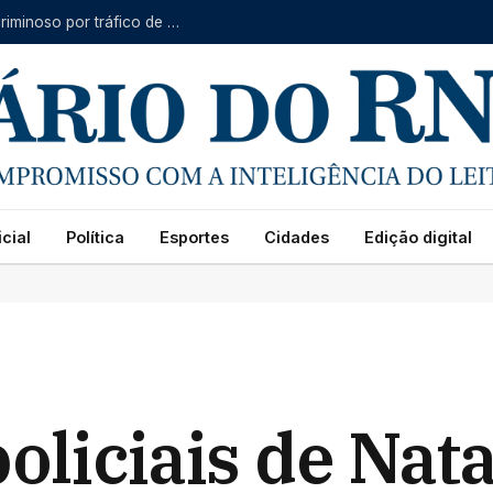
Ação integrada prende seis integrantes de grupo criminoso por tráfico de drogas no Litoral do RN
cial
Política
Esportes
Cidades
Edição digital
oliciais de Nat