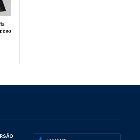
da
preso
ERSÃO