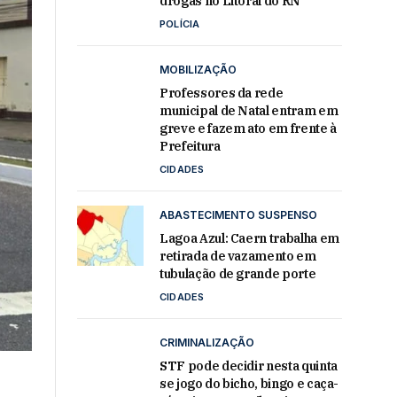
drogas no Litoral do RN
POLÍCIA
MOBILIZAÇÃO
Professores da rede
municipal de Natal entram em
greve e fazem ato em frente à
Prefeitura
CIDADES
ABASTECIMENTO SUSPENSO
Lagoa Azul: Caern trabalha em
retirada de vazamento em
tubulação de grande porte
CIDADES
CRIMINALIZAÇÃO
STF pode decidir nesta quinta
se jogo do bicho, bingo e caça-