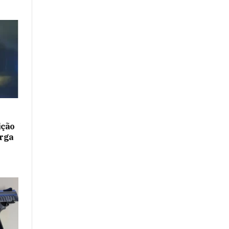
ição
rga