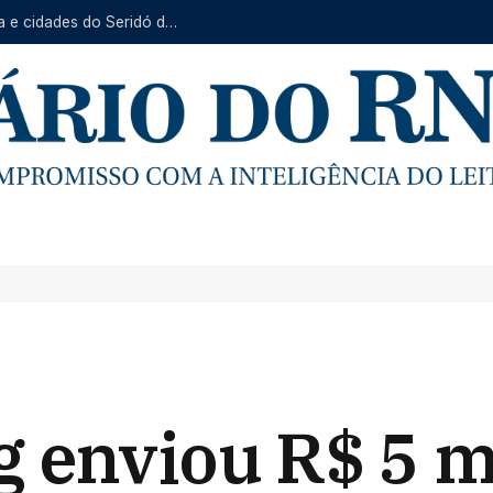
Serviço Itinerante da Caern prossegue em Baraúna e cidades do Seridó de 10 a 14 de agosto
 enviou R$ 5 mi