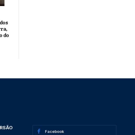
idos
ra,
o do
ERSÃO
Facebook