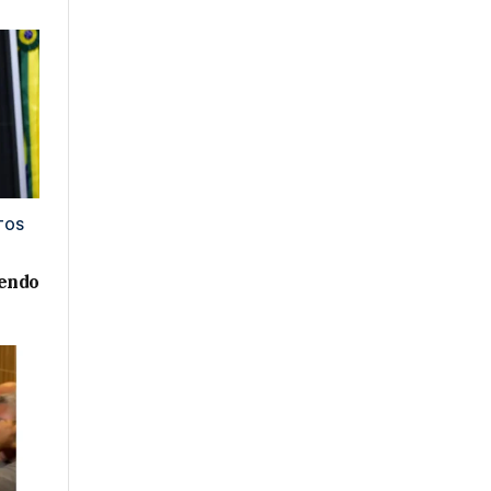
TOS
xendo