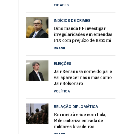
CIDADES
INDÍCIOS DE CRIMES
Dino manda PF investigar
irregularidades em emendas
PIX com prejuízo de R$55 mi
BRASIL
ELEIÇÕES
Jair Renan usa nome do pai e
vai aparecer nas urnas como
Jair Bolsonaro
POLÍTICA
RELAÇÃO DIPLOMÁTICA
Em meio à crise com Lula,
Milei autoriza entrada de
militares brasileiros