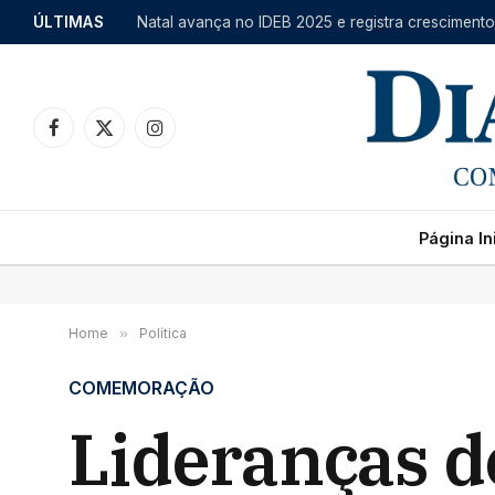
ÚLTIMAS
Facebook
X
Instagram
(Twitter)
Página Ini
Home
»
Política
COMEMORAÇÃO
Lideranças 