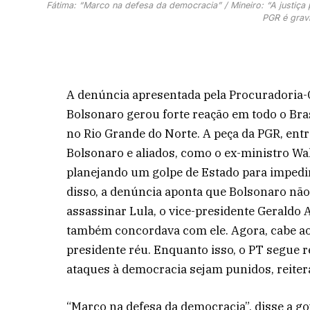
Fátima: “Marco na defesa da democracia” / Mineiro: “A justiça pr
PGR é grav
A denúncia apresentada pela Procuradoria-G
Bolsonaro gerou forte reação em todo o Bra
no Rio Grande do Norte. A peça da PGR, ent
Bolsonaro e aliados, como o ex-ministro Wal
planejando um golpe de Estado para impedir 
disso, a denúncia aponta que Bolsonaro nã
assassinar Lula, o vice-presidente Geraldo
também concordava com ele. Agora, cabe ao S
presidente réu. Enquanto isso, o PT segue 
ataques à democracia sejam punidos, reite
“Marco na defesa da democracia”, disse a g