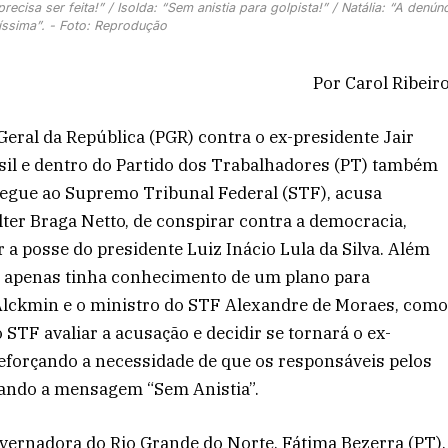
ecisa ser feita!” / Isolda: “Sem anistia para golpista!” / Natália: “A denún
íssima”. - Foto: Reprodução
Por Carol Ribeir
eral da República (PGR) contra o ex-presidente Jair
sil e dentro do Partido dos Trabalhadores (PT) também
regue ao Supremo Tribunal Federal (STF), acusa
ter Braga Netto, de conspirar contra a democracia,
a posse do presidente Luiz Inácio Lula da Silva. Além
o apenas tinha conhecimento de um plano para
 Alckmin e o ministro do STF Alexandre de Moraes, com
TF avaliar a acusação e decidir se tornará o ex-
reforçando a necessidade de que os responsáveis pelos
rando a mensagem “Sem Anistia”.
overnadora do Rio Grande do Norte, Fátima Bezerra (PT),