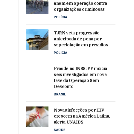
unem em operação contra
organizações criminosas
POLÍCIA
TJRN veta progressão
antecipada de pena por
superlotação em presídios
POLÍCIA
Fraude no INSS: PF indicia
seis investigados em nova
fase da Operação Sem
Desconto
BRASIL
Novas infecções por HIV
crescem na América Latina,
alerta UNAIDS
SAÚDE