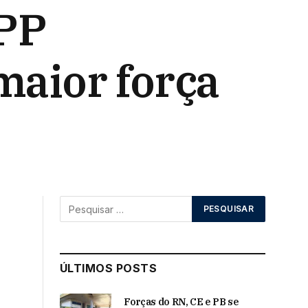
 PP
maior força
ÚLTIMOS POSTS
Forças do RN, CE e PB se