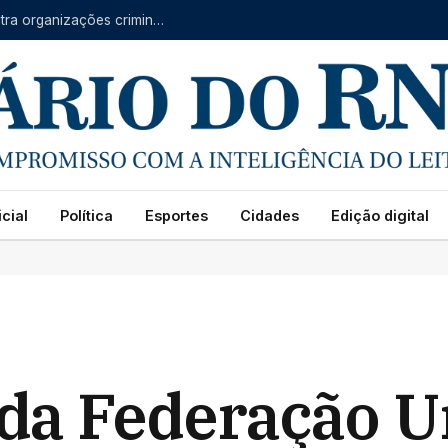
Forças do RN, CE e PB se unem em operação contra organizações criminosas
cial
Política
Esportes
Cidades
Edição digital
da Federação U