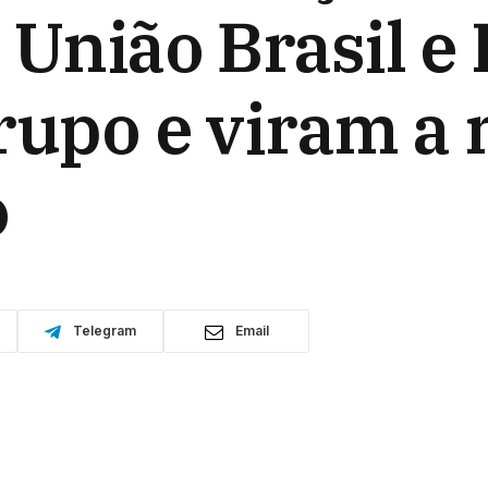
 União Brasil e
rupo e viram a 
o
Telegram
Email