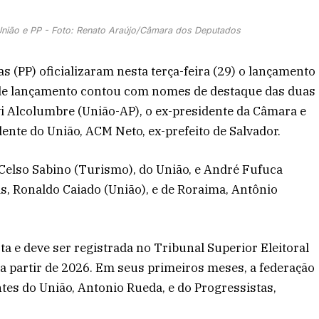
União e PP - Foto: Renato Araújo/Câmara dos Deputados
s (PP) oficializaram nesta terça-feira (29) o lançamento
 de lançamento contou com nomes de destaque das duas
i Alcolumbre (União-AP), o ex-presidente da Câmara e
dente do União, ACM Neto, ex-prefeito de Salvador.
elso Sabino (Turismo), do União, e André Fufuca
ás, Ronaldo Caiado (União), e de Roraima, Antônio
a e deve ser registrada no Tribunal Superior Eleitoral
a partir de 2026. Em seus primeiros meses, a federação
tes do União, Antonio Rueda, e do Progressistas,