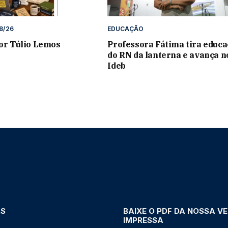
8/26
EDUCAÇÃO
por Túlio Lemos
Professora Fátima tira educ
do RN da lanterna e avança n
Ideb
AS
BAIXE O PDF DA NOSSA V
IMPRESSA