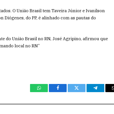
tados. O União Brasil tem Taveira Júnior e Ivanilson
ton Diógenes, do PP, é alinhado com as pautas do
te do União Brasil no RN, José Agripino, afirmou que
omando local no RN”
WhatsApp
Facebook
Twitter
Telegram