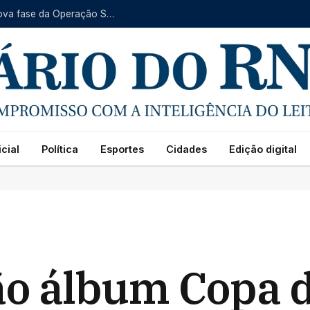
Fraude no INSS: PF indicia seis investigados em nova fase da Operação Sem Desconto
cial
Política
Esportes
Cidades
Edição digital
ção álbum Copa