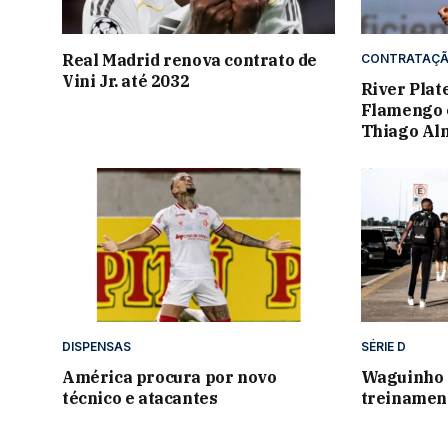
Real Madrid renova contrato de
CONTRATAÇ
Vini Jr. até 2032
River Plat
Flamengo e
Thiago Al
DISPENSAS
SÉRIE D
América procura por novo
Waguinho 
técnico e atacantes
treinamen