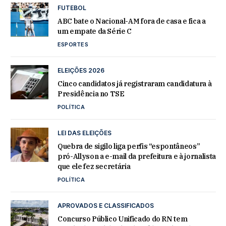
FUTEBOL
ABC bate o Nacional-AM fora de casa e fica a
um empate da Série C
ESPORTES
ELEIÇÕES 2026
Cinco candidatos já registraram candidatura à
Presidência no TSE
POLÍTICA
LEI DAS ELEIÇÕES
Quebra de sigilo liga perfis “espontâneos”
pró-Allyson a e-mail da prefeitura e à jornalista
que ele fez secretária
POLÍTICA
APROVADOS E CLASSIFICADOS
Concurso Público Unificado do RN tem