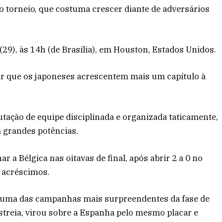
do torneio, que costuma crescer diante de adversários
(29), às 14h (de Brasília), em Houston, Estados Unidos.
dir que os japoneses acrescentem mais um capítulo à
tação de equipe disciplinada e organizada taticamente,
a grandes potências.
 a Bélgica nas oitavas de final, após abrir 2 a 0 no
s acréscimos.
u uma das campanhas mais surpreendentes da fase de
streia, virou sobre a Espanha pelo mesmo placar e