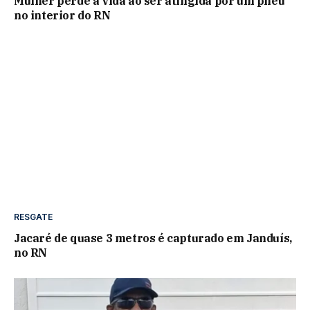
Mulher perde a vida ao ser atingida por um pneu
no interior do RN
RESGATE
Jacaré de quase 3 metros é capturado em Janduís,
no RN