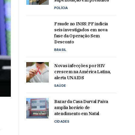
superlotação em presídios
POLÍCIA
Fraude no INSS: PF indicia
seis investigados em nova
fase da Operação Sem
Desconto
BRASIL
Novas infecções por HIV
crescem na América Latina,
alerta UNAIDS
SAÚDE
Bazar da Casa Durval Paiva
amplia horário de
atendimento em Natal
CIDADES
A