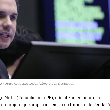
ta - Foto: Kayo Magalhães/Câmara dos Deputados
o Motta (Republicanos-PB), oficializou como único
ro, o projeto que amplia a isenção do Imposto de Renda. 