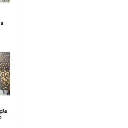
 a
ação
o