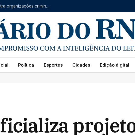
Forças do RN, CE e PB se unem em operação contra organizações criminosas
cial
Política
Esportes
Cidades
Edição digital
icializa projet