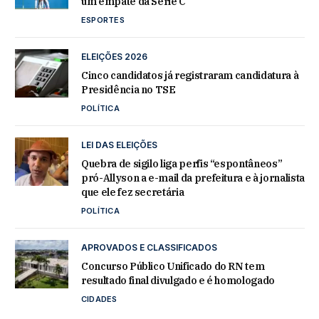
um empate da Série C
ESPORTES
ELEIÇÕES 2026
Cinco candidatos já registraram candidatura à
Presidência no TSE
POLÍTICA
LEI DAS ELEIÇÕES
Quebra de sigilo liga perfis “espontâneos”
pró-Allyson a e-mail da prefeitura e à jornalista
que ele fez secretária
POLÍTICA
APROVADOS E CLASSIFICADOS
Concurso Público Unificado do RN tem
resultado final divulgado e é homologado
CIDADES