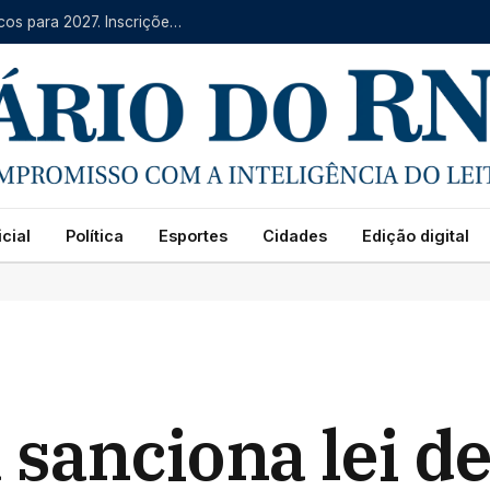
IFRN oferece mais de 4 mil vagas em cursos técnicos para 2027. Inscrições começam na segunda (10)
cial
Política
Esportes
Cidades
Edição digital
sanciona lei d