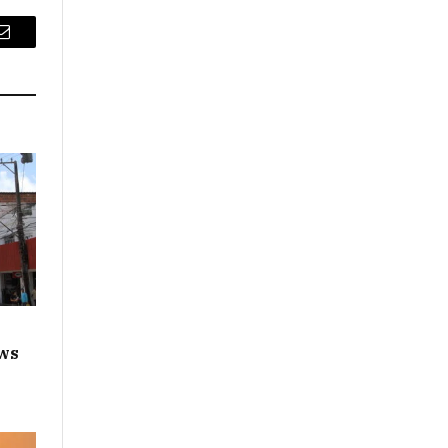
Email
ws